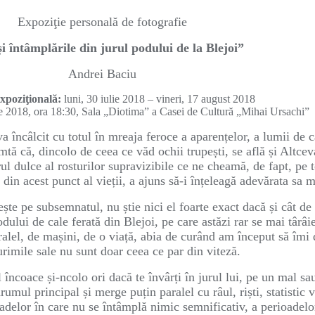
Expoziţie personală de fotografie
și întâmplările din jurul podului de la Blejoi”
Andrei Baciu
xpoziţională:
luni, 30 iulie 2018 – vineri, 17 august 2018
ie 2018, ora 18:30, Sala „Diotima” a Casei de Cultură „Mihai Ursachi”
 încâlcit cu totul în mreaja feroce a aparențelor, a lumii de ca
tă că, dincolo de ceea ce văd ochii trupești, se află și Altceva
ul dulce al rosturilor supravizibile ce ne cheamă, de fapt, pe t
 din acest punct al vieții, a ajuns să-i înțeleagă adevărata sa 
ește pe subsemnatul, nu știe nici el foarte exact dacă și cât de
lui de cale ferată din Blejoi, pe care astăzi rar se mai târâie 
aralel, de mașini, de o viață, abia de curând am început să îmi 
rimile sale nu sunt doar ceea ce par din viteză.
 încoace și-ncolo ori dacă te învârți în jurul lui, pe un mal sau
rumul principal și merge puțin paralel cu râul, riști, statistic
ioadelor în care nu se întâmplă nimic semnificativ, a perioadelo