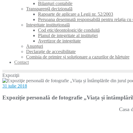
Bilanțuri contabile
Transparență decizională
Rapoarte de aplicare a Legii nr. 52/2003
Persoana desemnată responsabilă pentru relația cu s
Integritate instituțională
Cod etic/deontologic/de conduită
Planul de integritate al instituției
Avertizor de integritate
Anunțuri
Declarație de accesibilitate
Comisia de primire și soluționare a cazurilor de hărțuire
Contact
Expoziţii
31 iulie 2018
Expoziţie personală de fotografie „Viața și întâmplări
Casa d