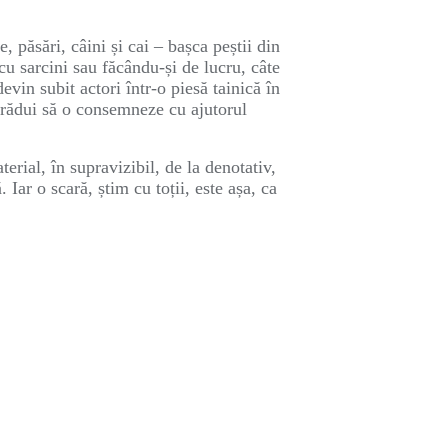
 păsări, câini și cai – bașca peștii din
cu sarcini sau făcându-și de lucru, câte
devin subit actori într-o piesă tainică în
strădui să o consemneze cu ajutorul
erial, în supravizibil, de la denotativ,
Iar o scară, știm cu toții, este așa, ca