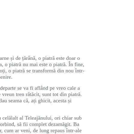
rne și de țărână, o piatră este doar o
, o piatră nu mai este o piatră. În fine,
oți, o piatră se transformă din nou într-
menire.
 departe se va fi aflând pe vreo cale a
vreun tren rătăcit, sunt tot din piatră.
dau seama că, ați ghicit, acesta și
 celălalt al Teleajănului, ori chiar sub
 vorbind, să fii complet dezamăgit. Ba
r, cum ar veni, de lung repaus într-ale