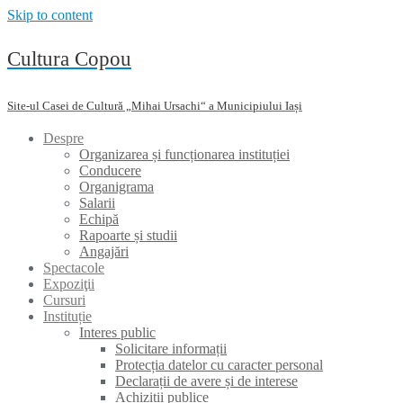
Skip to content
Cultura Copou
Site-ul Casei de Cultură „Mihai Ursachi“ a Municipiului Iași
Despre
Organizarea și funcționarea instituției
Conducere
Organigrama
Salarii
Echipă
Rapoarte și studii
Angajări
Spectacole
Expoziţii
Cursuri
Instituție
Interes public
Solicitare informații
Protecția datelor cu caracter personal
Declarații de avere și de interese
Achiziții publice