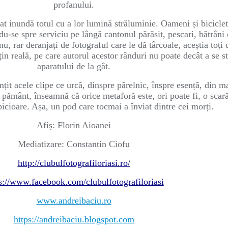
profanului.
t inundă totul cu a lor lumină străluminie. Oameni și biciclete,
du-se spre serviciu pe lângă cantonul părăsit, pescari, bătrâni 
nu, rar deranjați de fotograful care le dă târcoale, aceștia toți 
țin reală, pe care autorul acestor rânduri nu poate decât a se 
aparatului de la gât.
it acele clipe ce urcă, dinspre părelnic, înspre esență, din mat
pământ, înseamnă că orice metaforă este, ori poate fi, o scară. 
picioare. Așa, un pod care tocmai a înviat dintre cei morți.
Afiș: Florin Aioanei
Mediatizare: Constantin Ciofu
http://clubulfotografiloriasi.ro/
s://www.facebook.com/clubulfotografiloriasi
www.andreibaciu.ro
https://andreibaciu.blogspot.com