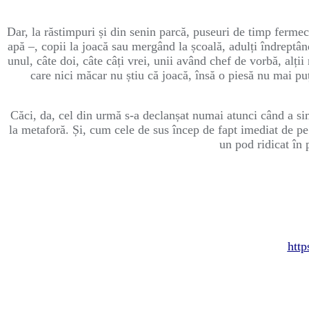
Dar, la răstimpuri și din senin parcă, puseuri de timp fermeca
apă –, copii la joacă sau mergând la școală, adulți îndreptân
unul, câte doi, câte câți vrei, unii având chef de vorbă, alții 
care nici măcar nu știu că joacă, însă o piesă nu mai pu
Căci, da, cel din urmă s-a declanșat numai atunci când a simț
la metaforă. Și, cum cele de sus încep de fapt imediat de pe 
un pod ridicat în 
http