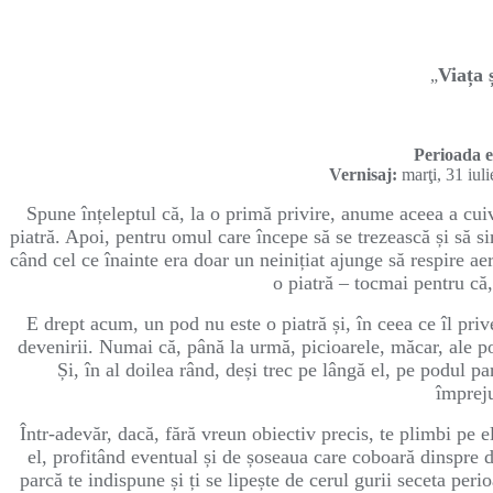
Viața 
„
Perioada e
Vernisaj:
marţi, 31 iul
Spune înțeleptul că, la o primă privire, anume aceea a cuiva
piatră. Apoi, pentru omul care începe să se trezească și să sim
când cel ce înainte era doar un neinițiat ajunge să respire aer
o piatră – tocmai pentru că,
E drept acum, un pod nu este o piatră și, în ceea ce îl priv
devenirii. Numai că, până la urmă, picioarele, măcar, ale podu
Și, în al doilea rând, deși trec pe lângă el, pe podul p
împreju
Într-adevăr, dacă, fără vreun obiectiv precis, te plimbi pe el
el, profitând eventual și de șoseaua care coboară dinspre d
parcă te indispune și ți se lipește de cerul gurii seceta per