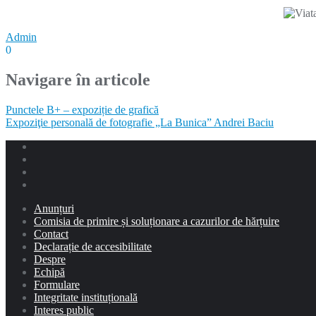
Admin
0
Navigare în articole
Punctele B+ – expoziție de grafică
Expoziţie personală de fotografie „La Bunica” Andrei Baciu
Anunțuri
Comisia de primire și soluționare a cazurilor de hărțuire
Contact
Declarație de accesibilitate
Despre
Echipă
Formulare
Integritate instituțională
Interes public