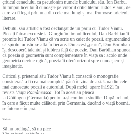
criticul cenaclului ca pseudonim numele bunicului său, Ion Barbu.
În timpul liceului îl cunoaște pe viitorul critic literar Tudor Vianu, de
care va fi legat prin una din cele mai lungi și mai frumoase prietenii
literare.
Debutul său artistic a fost declanșat de un pariu cu Tudor Vianu.
Plecați într-o excursie la Giurgiu în timpul liceului, Dan Barbilian îi
promite lui Tudor Vianu că va scrie un caiet de poezii, argumentând
că spiritul artistic se află în fiecare. Din acest „pariu”, Dan Barbilian
își descoperă talentul și iubirea față de poezie. Dan Barbilian spunea
că poezia și geometria sunt complementare în viața sa : acolo unde
geometria devine rigidă, poezia îi oferă orizont spre cunoaștere și
imaginație.
Criticul și prietenul său Tudor Vianu îi consacră o monografie,
considerată a fi cea mai completă până în ziua de azi. Una din cele
mai cunoscute poezii a autorului, După melci, apare în1921 în
revista
Viața Românească
. Tot în acest an pleacă
la Göttingen (Germania) pentru a-și continua studiile. După trei ani,
în care a făcut multe călătorii prin Germania, ducând o viață boemă,
se întoarce în țară.
Statură
Să nu prelingă, să nu pice