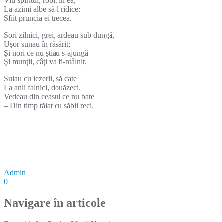
Viu spiritul, robit în ea,
La azimi albe să-l ridice:
Sfiit pruncia ei trecea.
Sori zilnici, grei, ardeau sub dungă,
Uşor sunau în răsărit;
Şi nori ce nu ştiau s-ajungă
Şi munţii, câţi va fi-ntâlnit,
Suiau cu iezerii, să cate
La anii falnici, douăzeci.
Vedeau din ceasul ce nu bate
– Din timp tăiat cu săbii reci.
Admin
0
Navigare în articole