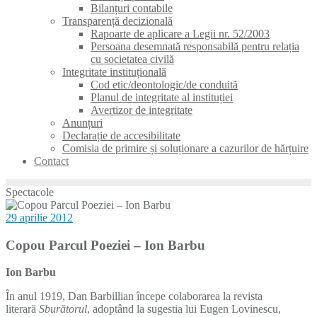
Bilanțuri contabile
Transparență decizională
Rapoarte de aplicare a Legii nr. 52/2003
Persoana desemnată responsabilă pentru relația
cu societatea civilă
Integritate instituțională
Cod etic/deontologic/de conduită
Planul de integritate al instituției
Avertizor de integritate
Anunțuri
Declarație de accesibilitate
Comisia de primire și soluționare a cazurilor de hărțuire
Contact
Spectacole
29 aprilie 2012
Copou Parcul Poeziei – Ion Barbu
Ion Barbu
În anul 1919, Dan Barbillian începe colaborarea la revista
literară
Sburătorul
, adoptând la sugestia lui Eugen Lovinescu,