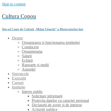
Skip to content
Cultura Copou
Site-ul Casei de Cultură „Mihai Ursachi“ a Municipiului Iași
Despre
Organizarea și funcționarea instituției
Conducere
Organigrama
Salarii
Echipă
Rapoarte și studii
Angajări
Spectacole
Expoziţii
Cursuri
Instituție
Interes public
Solicitare informații
Protecția datelor cu caracter personal
Declarații de avere și de interese
Achiziții publice