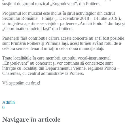
susținut de grupul muzical „Engoulevent”, din Poitiers.
Programul lor muzical este inclus în şirul activităţilor din cadrul
Sezonului România – Franţa (1 Decembrie 2018 – 14 Iulie 2019 ),
iar iniţiativa apartine asociaţiilor partenere „Amicii Poitou” din Iaşi şi
„Coordination Judetul Iaşi” din Poitiers.
Partenerii fără contribuția cărora aceste concerte nu ar fi fost posibile
sunt Primăria Poitiers şi Primăria Iaşi, acest turneu având rolul de a
celebra semicentenarul infrăţirii celor două municipalităţi.
Toate localităţile în care membrii grupului vocal-instrumental
„Engoulevent” au concertat și vor continua să concerteze sunt
înfrăţite cu localităţi din Departamentul Vienne, regiunea Poitou –
Charentes, cu centrul administrativ la Poitiers.
Vă așteptăm cu drag!
Admin
0
Navigare în articole