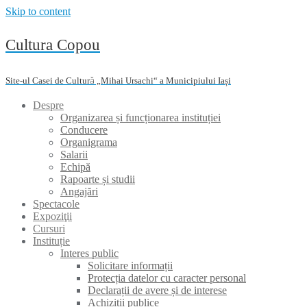
Skip to content
Cultura Copou
Site-ul Casei de Cultură „Mihai Ursachi“ a Municipiului Iași
Despre
Organizarea și funcționarea instituției
Conducere
Organigrama
Salarii
Echipă
Rapoarte și studii
Angajări
Spectacole
Expoziţii
Cursuri
Instituție
Interes public
Solicitare informații
Protecția datelor cu caracter personal
Declarații de avere și de interese
Achiziții publice