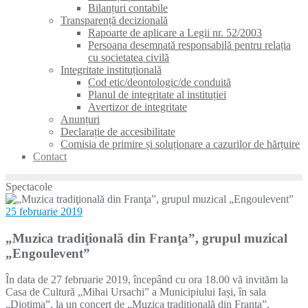
Bilanțuri contabile
Transparență decizională
Rapoarte de aplicare a Legii nr. 52/2003
Persoana desemnată responsabilă pentru relația
cu societatea civilă
Integritate instituțională
Cod etic/deontologic/de conduită
Planul de integritate al instituției
Avertizor de integritate
Anunțuri
Declarație de accesibilitate
Comisia de primire și soluționare a cazurilor de hărțuire
Contact
Spectacole
25 februarie 2019
„Muzica tradiţională din Franţa”, grupul muzical
„Engoulevent”
În data de 27 februarie 2019, începând cu ora 18.00 vă invităm la
Casa de Cultură „Mihai Ursachi” a Municipiului Iași, în sala
„Diotima”, la un concert de „Muzica tradiţională din Franţa”,