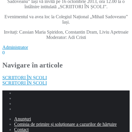
Sadoveanu” Iași vă invită pe 16 octombrie 2013, ora 12.00 la o
întâlnire intitulată „SCRIITORI ÎN ȘCOLI”.
Evenimentul va avea loc la Colegiul Național „Mihail Sadoveanu”
Iași.
Invitați: Cassian Maria Spiridon, Constantin Dram, Liviu Apetroaie
Moderator: Adi Cristi
Administrator
0
Navigare în articole
SCRIITORI ÎN ȘCOLI
SCRIITORI ÎN ȘCOLI
Anunțuri
Comisia de primire și soluționare a cazurilor de hărțuire
Contact