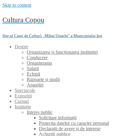
Skip to content
Cultura Copou
Site-ul Casei de Cultură „Mihai Ursachi“ a Municipiului Iași
Despre
Organizarea și funcționarea instituției
Conducere
Organigrama
Salarii
Echipă
Rapoarte și studii
Angajări
Spectacole
Expoziţii
Cursuri
Instituție
Interes public
Solicitare informații
Protecția datelor cu caracter personal
Declarații de avere și de interese
Achiziții publice