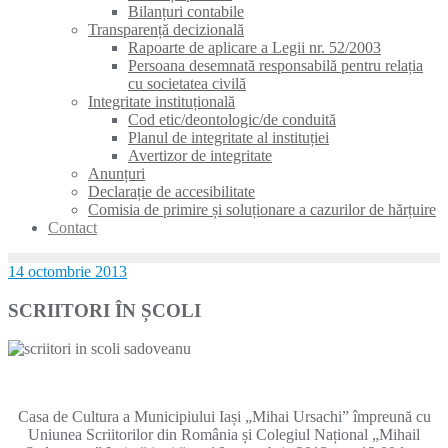
Bilanțuri contabile
Transparență decizională
Rapoarte de aplicare a Legii nr. 52/2003
Persoana desemnată responsabilă pentru relația
cu societatea civilă
Integritate instituțională
Cod etic/deontologic/de conduită
Planul de integritate al instituției
Avertizor de integritate
Anunțuri
Declarație de accesibilitate
Comisia de primire și soluționare a cazurilor de hărțuire
Contact
14 octombrie 2013
SCRIITORI ÎN ȘCOLI
Casa de Cultura a Municipiului Iași „Mihai Ursachi” împreună cu
Uniunea Scriitorilor din România și Colegiul Național „Mihail