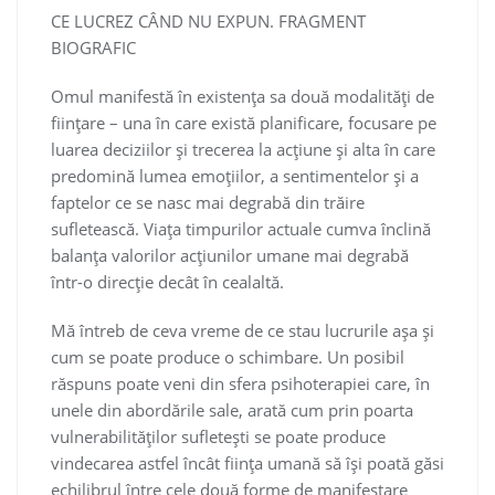
CE LUCREZ CÂND NU EXPUN. FRAGMENT
BIOGRAFIC
Omul manifestă în existența sa două modalități de
ființare – una în care există planificare, focusare pe
luarea deciziilor și trecerea la acțiune și alta în care
predomină lumea emoțiilor, a sentimentelor și a
faptelor ce se nasc mai degrabă din trăire
sufletească. Viața timpurilor actuale cumva înclină
balanța valorilor acțiunilor umane mai degrabă
într-o direcție decât în cealaltă.
Mă întreb de ceva vreme de ce stau lucrurile așa și
cum se poate produce o schimbare. Un posibil
răspuns poate veni din sfera psihoterapiei care, în
unele din abordările sale, arată cum prin poarta
vulnerabilităților sufletești se poate produce
vindecarea astfel încât ființa umană să își poată găsi
echilibrul între cele două forme de manifestare