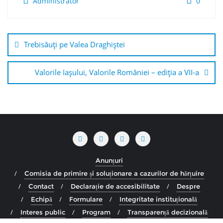
Administrator
0
Navigare
în
Trebisăuți pe Valea Draghiștei
articole
Valorile Iașului, Valorile României – ediția a VII-a
Anunțuri
Comisia de primire și soluționare a cazurilor de hărțuire
Contact
Declarație de accesibilitate
Despre
Echipă
Formulare
Integritate instituțională
Interes public
Program
Transparență decizională