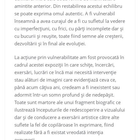
amintite anterior. Din restabilirea acestui echilibru
se poate exprima omul autentic. A fi vulnerabil
înseamnă a avea curajul de a fi cu sufletul la vedere
cu imperfecțiuni, cu frici, cu părți incomplete dar și
cu bucurii și reușite, toate fiind semne ale creșterii,
dezvoltării și în final ale evoluției.
La acțiune prin vulnerabilitate am fost provocată în
cadrul acestei expoziții în care schițe, încercări,
exersări, lucrări ce încă mai necesită intervenție
stau alături de imagini care evidențiază ceva ce,
până acum câțiva ani, credeam a fi inexistent sau
adormit într-un somn profund și de nedepășit.
Toate sunt martore ale unui fragment biografic ce
ilustrează începuturile de redescoperire a vizualului
dar și de conducere a exersării artistice către alte
suflete la fel de copilăroase în exprimare, fiind
realizate fără a fi existat vreodată intenția
expunerii.