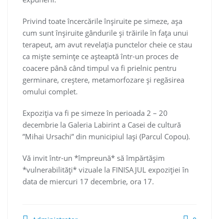
Privind toate încercările înșiruite pe simeze, așa
cum sunt înșiruite gândurile și trăirile în fața unui
terapeut, am avut revelația punctelor cheie ce stau
ca miște semințe ce așteaptă într-un proces de
coacere până când timpul va fi prielnic pentru
germinare, creștere, metamorfozare și regăsirea
omului complet.
Expoziția va fi pe simeze în perioada 2 – 20
decembrie la Galeria Labirint a Casei de cultură
”Mihai Ursachi” din municipiul Iași (Parcul Copou).
Vă invit într-un *împreună* să împărtășim
*vulnerabilități* vizuale la FINISAJUL expoziției în
data de miercuri 17 decembrie, ora 17.