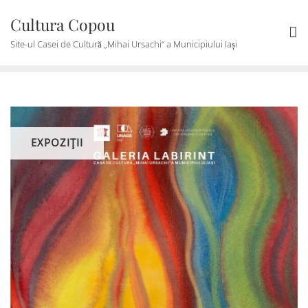
Skip
Cultura Copou
to
content
Site-ul Casei de Cultură „Mihai Ursachi“ a Municipiului Iași
EXPOZIŢII