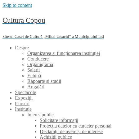
Skip to content
Cultura Copou
Site-ul Casei de Cultură „Mihai Ursachi“ a Municipiului Iași
Despre
Organizarea și funcționarea instituției
Conducere
Organigrama
Salarii
Echipă
Rapoarte și studii
Angajări
Spectacole
Expoziţii
Cursuri
Instituție
Interes public
Solicitare informații
Protecția datelor cu caracter personal
Declarații de avere și de interese
Achiziții publice