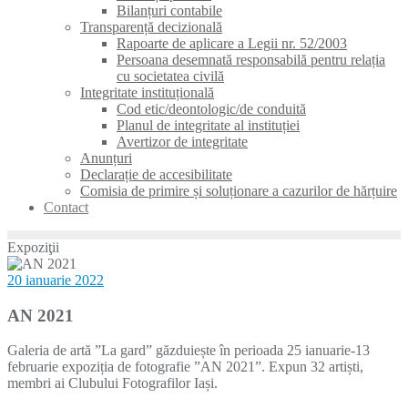
Bilanțuri contabile
Transparență decizională
Rapoarte de aplicare a Legii nr. 52/2003
Persoana desemnată responsabilă pentru relația
cu societatea civilă
Integritate instituțională
Cod etic/deontologic/de conduită
Planul de integritate al instituției
Avertizor de integritate
Anunțuri
Declarație de accesibilitate
Comisia de primire și soluționare a cazurilor de hărțuire
Contact
Expoziţii
20 ianuarie 2022
AN 2021
Galeria de artă ”La gard” găzduiește în perioada 25 ianuarie-13
februarie expoziția de fotografie ”AN 2021”. Expun 32 artiști,
membri ai Clubului Fotografilor Iași.