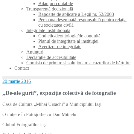
Bilanțuri contabile
Transparență decizională
Rapoarte de aplicare a Legii nr. 52/2003
Persoana desemnată responsabilă pentru relația
cu societatea civilă
Integritate instituțională
Cod etic/deontologic/de conduită
Planul de integritate al instituției
Avertizor de integritate
Anunțuri
Declarație de accesibilitate
Comisia de primire și soluționare a cazurilor de hărțuire
Contact
20 martie 2016
„De-ale gurii”, expoziţie colectivă de fotografie
Casa de Cultură „Mihai Ursachi” a Municipiului Iaşi
O iniţiere în Fotografie cu Dan Mititelu
Clubul Fotografilor Iaşi