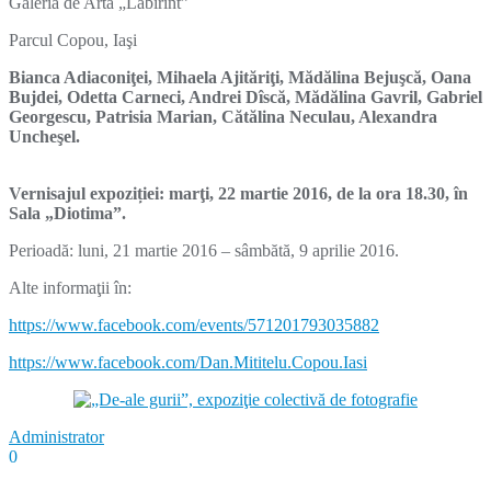
Galeria de Artă „Labirint”
Parcul Copou, Iaşi
Bianca Adiaconiţei, Mihaela Ajităriţi, Mădălina Bejuşcă, Oana
Bujdei, Odetta Carneci, Andrei Dîscă, Mădălina Gavril, Gabriel
Georgescu, Patrisia Marian, Cătălina Neculau, Alexandra
Uncheşel.
Vernisajul expoziției: marţi, 22 martie 2016, de la ora 18.30, în
Sala „Diotima”.
Perioadă: luni, 21 martie 2016 – sâmbătă, 9 aprilie 2016.
Alte informaţii în:
https://www.facebook.com/events/571201793035882
https://www.facebook.com/Dan.Mititelu.Copou.Iasi
Administrator
0