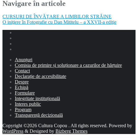
Navigare în articole
CURSURI DE ÎNVĂŢARE A LIMBILOR STRĂINE
O iniţiere în Fotografie cu Dan Mititelu – a XXVII-a ediţie
Anunțuri
Comisia de primire și soluționare a cazurilor de hărțuire
Contact
Declarație de accesibilitate
Despre
Echipă
Formulare
Integritate instituțională
Interes public
Program
Transparență decizională
Copyright ©2026 Cultura Copou . All rights reserved.
Powered by
WordPress
&
Designed by
Bizberg Themes