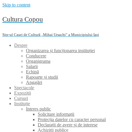
Skip to content
Cultura Copou
Site-ul Casei de Cultură „Mihai Ursachi“ a Municipiului Iași
Despre
Organizarea și funcționarea instituției
Conducere
Organigrama
Salarii
Echipă
Rapoarte și studii
Angajări
Spectacole
Expoziţii
Cursuri
Instituție
Interes public
Solicitare informații
Protecția datelor cu caracter personal
Declarații de avere și de interese
Achiziții publice