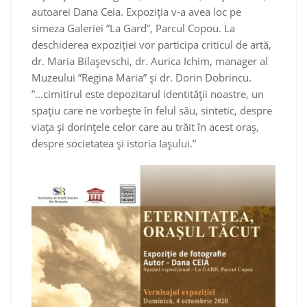
autoarei Dana Ceia. Expoziția v-a avea loc pe
simeza Galeriei ”La Gard”, Parcul Copou. La
deschiderea expoziției vor participa criticul de artă,
dr. Maria Bilașevschi, dr. Aurica Ichim, manager al
Muzeului ”Regina Maria” și dr. Dorin Dobrincu.
”…cimitirul este depozitarul identității noastre, un
spațiu care ne vorbește în felul său, sintetic, despre
viața și dorințele celor care au trăit în acest oraș,
despre societatea și istoria Iașului.”