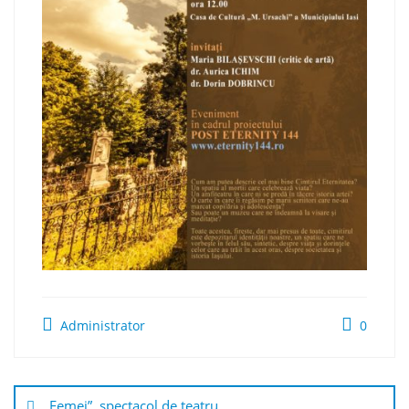
Administrator
0
Navigare
în
„Femei”, spectacol de teatru