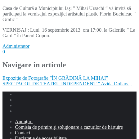
Casa de Cultură a Municipiului Iași ” Mihai Ursachi ” vă invită să
participați la vernisajul expoziției artistului plastic Florin Buciuleac ”
Grafic ”
VERNISAJ : Luni, 16 septembrie 2013, ora 17:00, la Galeriile ” La
Gard ” în Parcul Copou.
Administrator
0
Navigare în articole
Expoziție de Fotografie ”ÎN GRĂDINĂ LA MIHAI”
SPECTACOL DE TEATRU INDEPENDENT ” Avida Dollars „
Anunțuri
Comisia de primire și soluționare a cazurilor de hărțuire
Contact
Declarație de accesibilitate