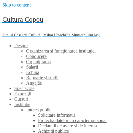
Skip to content
Cultura Copou
Site-ul Casei de Cultură „Mihai Ursachi“ a Municipiului Iași
Despre
Organizarea și funcționarea instituției
Conducere
Organigrama
Salarii
Echipă
Rapoarte și studii
Angajări
Spectacole
Expoziţii
Cursuri
Instituție
Interes public
Solicitare informații
Protecția datelor cu caracter personal
Declarații de avere și de interese
Achiziții publice