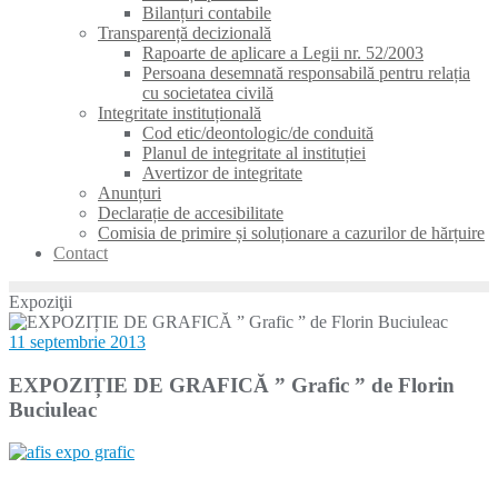
Bilanțuri contabile
Transparență decizională
Rapoarte de aplicare a Legii nr. 52/2003
Persoana desemnată responsabilă pentru relația
cu societatea civilă
Integritate instituțională
Cod etic/deontologic/de conduită
Planul de integritate al instituției
Avertizor de integritate
Anunțuri
Declarație de accesibilitate
Comisia de primire și soluționare a cazurilor de hărțuire
Contact
Expoziţii
11 septembrie 2013
EXPOZIȚIE DE GRAFICĂ ” Grafic ” de Florin
Buciuleac