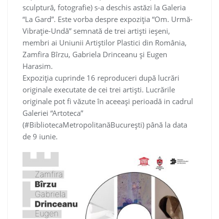
sculptură, fotografie) s-a deschis astăzi la Galeria
“La Gard”. Este vorba despre expoziția “Om. Urmă-
Vibrație-Undă” semnată de trei artiști ieșeni,
membri ai Uniunii Artiștilor Plastici din România,
Zamfira Bîrzu, Gabriela Drinceanu și Eugen
Harasim.
Expoziția cuprinde 16 reproduceri după lucrări
originale executate de cei trei artiști. Lucrările
originale pot fi văzute în aceeași perioadă in cadrul
Galeriei “Artoteca”
(#BibliotecaMetropolitanăBucurești) până la data
de 9 iunie.