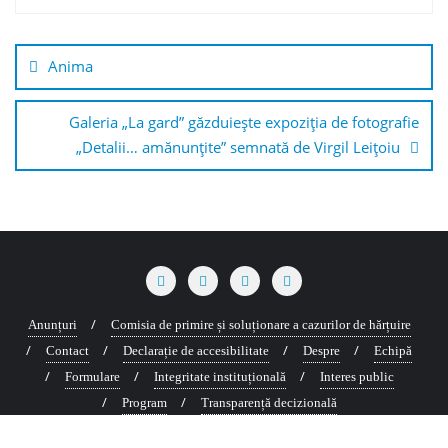
Navigare
în
Anima
articole
Galeria „La gard” găzduiește expoziția de fotografie
„Detalii… amănunțite” semnată de Virgil Leițoiu
Anunțuri
Comisia de primire și soluționare a cazurilor de hărțuire
Contact
Declarație de accesibilitate
Despre
Echipă
Formulare
Integritate instituțională
Interes public
Program
Transparență decizională
Copyright ©2026 Cultura Copou . All rights reserved.
Powered by
WordPress