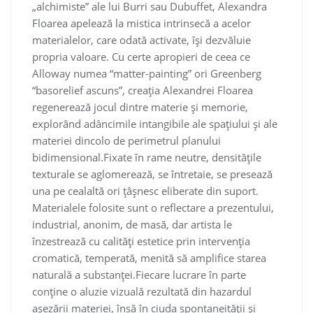
„alchimiste” ale lui Burri sau Dubuffet, Alexandra
Floarea apelează la mistica intrinsecă a acelor
materialelor, care odată activate, își dezvăluie
propria valoare. Cu certe apropieri de ceea ce
Alloway numea “matter-painting” ori Greenberg
“basorelief ascuns”, creația Alexandrei Floarea
regenerează jocul dintre materie și memorie,
explorând adâncimile intangibile ale spațiului și ale
materiei dincolo de perimetrul planului
bidimensional.Fixate în rame neutre, densitățile
texturale se aglomerează, se întretaie, se presează
una pe cealaltă ori țâșnesc eliberate din suport.
Materialele folosite sunt o reflectare a prezentului,
industrial, anonim, de masă, dar artista le
înzestrează cu calități estetice prin intervenția
cromatică, temperată, menită să amplifice starea
naturală a substanței.Fiecare lucrare în parte
conține o aluzie vizuală rezultată din hazardul
așezării materiei, însă în ciuda spontaneității și