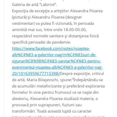
Galeria de artă ”Labirint”.
Expoziția de excepție a artiștilor Alexandra Floarea
(pictură) și Alexandru Floarea (designer
vestimentar) va putea fi vizionată, în perioada
amintită mai sus, între orele 18.00-00.00,
respectând normele sanitare și distanțarea fizică
specifică perioadei de pandemie.
https://www.facebook.com/notes/noaptea-
alb%C4%83-a-galeriilor-nag/m%C4%83suri-de-
siguran%C8%9B%C4%83-sanitar%C4%83-pentru-
evenimentul-noaptea-alb%C4%83-a-galeriilor-nag-
20/10163959677715398/
Despre expoziție, criticul
de artă, Maria Bilașevschi, spune:”Îndepărtându-se
de acumulări metaforizante și preferând explorarea
formelor în sine pentru frumosul ce se naște din
aleatoriu, Alexandra Floarea studiază materia, o
provoacă prin suprapuneri, fuziuni sau
transformări. Toată această luptă cu caracter