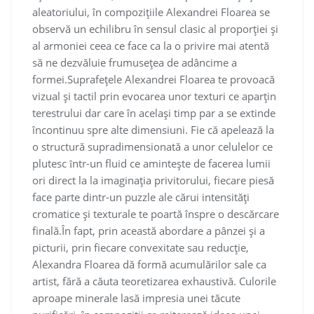
aleatoriului, în compozițiile Alexandrei Floarea se
observă un echilibru în sensul clasic al proporției și
al armoniei ceea ce face ca la o privire mai atentă
să ne dezvăluie frumusețea de adâncime a
formei.Suprafețele Alexandrei Floarea te provoacă
vizual și tactil prin evocarea unor texturi ce aparțin
terestrului dar care în același timp par a se extinde
încontinuu spre alte dimensiuni. Fie că apelează la
o structură supradimensionată a unor celulelor ce
plutesc ȋntr-un fluid ce aminteşte de facerea lumii
ori direct la la imaginația privitorului, fiecare piesă
face parte dintr-un puzzle ale cărui intensități
cromatice și texturale te poartă înspre o descărcare
finală.În fapt, prin această abordare a pânzei și a
picturii, prin fiecare convexitate sau reducție,
Alexandra Floarea dă formă acumulărilor sale ca
artist, fără a căuta teoretizarea exhaustivă. Culorile
aproape minerale lasă impresia unei tăcute