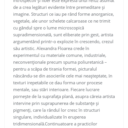
introspectiv și liber este expresia unui refuz asumat
de a crea legături evidente între premeditare și
imagine. Structuri ce iau pe rând forme anorganice,
vegetale, ale unor schelete calcaroase ce ne trimit
cu gândul spre o lume microscopică
supradimensionată, sunt eliberate prin gest, artista
argumentând printr-o explozie în crescendo, crezul
său artistic. Alexandra Floarea crede în
experimentul cu materiale comune, industriale,
neconvenționale precum spuma poliuretanică –
pentru a scăpa de tirania formei, picturalul
născându-se din asocierile cele mai neașteptate, ȋn
texturi irepetabile ce dau forma unor procese
mentale, sau stări interioare. Fiecare lucrare
pornește de la suprafața plană, asupra căreia artista
intervine prin suprapunerea de substanțe și
pigmenți, care la rândul lor cresc în structuri
singulare, individualizate în eruperea
tridimensională.Continuatoare a practicilor