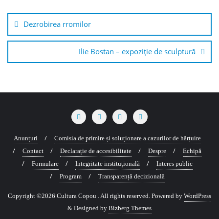
Navigare
în
Dezrobirea rromilor
articole
Ilie Bostan – expoziție de sculptură
Anunțuri
Comisia de primire și soluționare a cazurilor de hărțuire
Contact
Declarație de accesibilitate
Despre
Echipă
Formulare
Integritate instituțională
Interes public
Program
Transparență decizională
Copyright ©2026 Cultura Copou . All rights reserved.
Powered by
WordPress
&
Designed by
Bizberg Themes