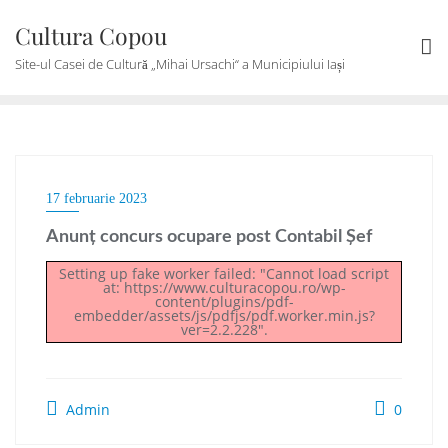
Skip
Cultura Copou
to
content
Site-ul Casei de Cultură „Mihai Ursachi“ a Municipiului Iași
17 februarie 2023
Anunț concurs ocupare post Contabil Șef
Setting up fake worker failed: "Cannot load script
at: https://www.culturacopou.ro/wp-
content/plugins/pdf-
embedder/assets/js/pdfjs/pdf.worker.min.js?
ver=2.2.228".
Admin
0