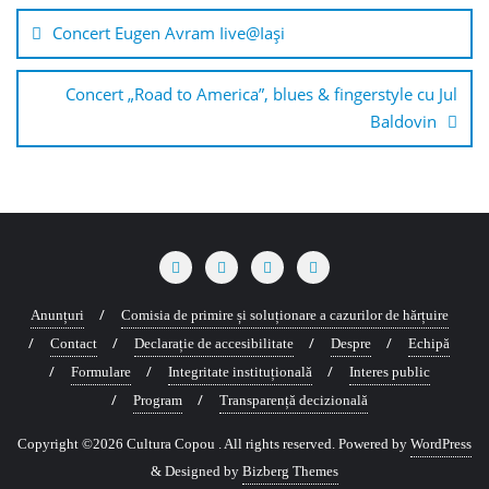
în
Concert Eugen Avram Iive@Iaşi
articole
Concert „Road to America”, blues & fingerstyle cu Jul
Baldovin
Anunțuri
Comisia de primire și soluționare a cazurilor de hărțuire
Contact
Declarație de accesibilitate
Despre
Echipă
Formulare
Integritate instituțională
Interes public
Program
Transparență decizională
Copyright ©2026 Cultura Copou . All rights reserved.
Powered by
WordPress
&
Designed by
Bizberg Themes