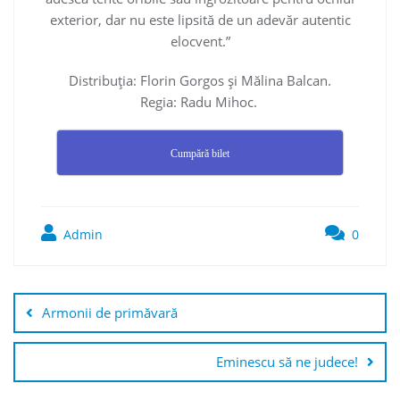
exterior, dar nu este lipsită de un adevăr autentic
elocvent.”
Distribuția: Florin Gorgos și Mălina Balcan.
Regia: Radu Mihoc.
Cumpără bilet
Admin
0
Navigare
în
Armonii de primăvară
articole
Eminescu să ne judece!