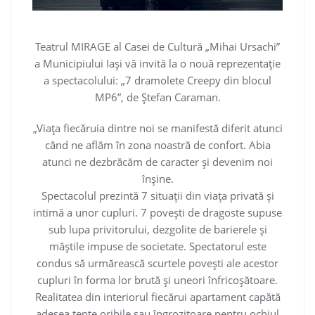
Teatrul MIRAGE al Casei de Cultură „Mihai Ursachi”
a Municipiului Iași vă invită la o nouă reprezentație
a spectacolului: „7 dramolete Creepy din blocul
MP6”, de Ștefan Caraman.
„Viața fiecăruia dintre noi se manifestă diferit atunci
când ne aflăm în zona noastră de confort. Abia
atunci ne dezbrăcăm de caracter și devenim noi
înșine.
Spectacolul prezintă 7 situații din viața privată și
intimă a unor cupluri. 7 povești de dragoste supuse
sub lupa privitorului, dezgolite de barierele și
măștile impuse de societate. Spectatorul este
condus să urmărească scurtele povești ale acestor
cupluri în forma lor brută și uneori înfricoșătoare.
Realitatea din interiorul fiecărui apartament capătă
adesea tente oribile sau îngrozitoare pentru ochiul