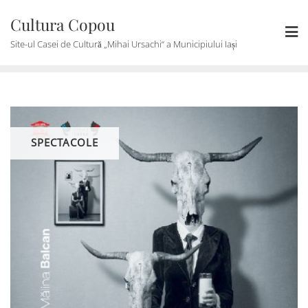
Skip
Cultura Copou
to
content
Site-ul Casei de Cultură „Mihai Ursachi“ a Municipiului Iași
SPECTACOLE