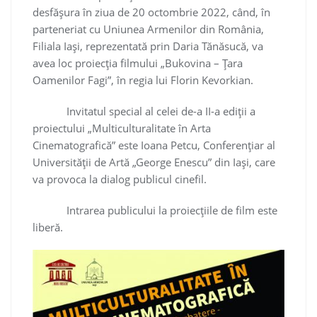
desfăşura în ziua de 20 octombrie 2022, când, în
parteneriat cu Uniunea Armenilor din România,
Filiala Iaşi, reprezentată prin Daria Tănăsucă, va
avea loc proiecţia filmului „Bukovina – Ţara
Oamenilor Fagi”, în regia lui Florin Kevorkian.
Invitatul special al celei de-a II-a ediţii a
proiectului „Multiculturalitate în Arta
Cinematografică” este Ioana Petcu, Conferenţiar al
Universităţii de Artă „George Enescu” din Iaşi, care
va provoca la dialog publicul cinefil.
Intrarea publicului la proiecţiile de film este
liberă.