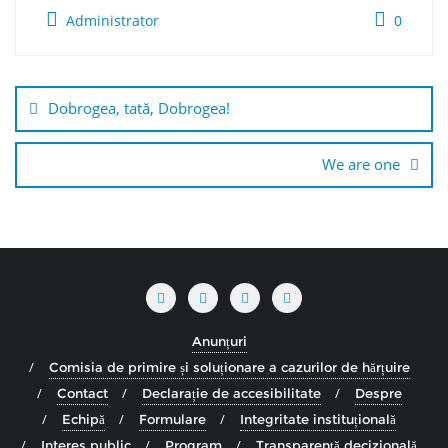
Administrator
0
Navigare
în
Dobrogea, tată, Dobrogea!
articole
We are one
Anunțuri
Comisia de primire și soluționare a cazurilor de hărțuire
Contact
Declarație de accesibilitate
Despre
Echipă
Formulare
Integritate instituțională
Interes public
Program
Transparență decizională