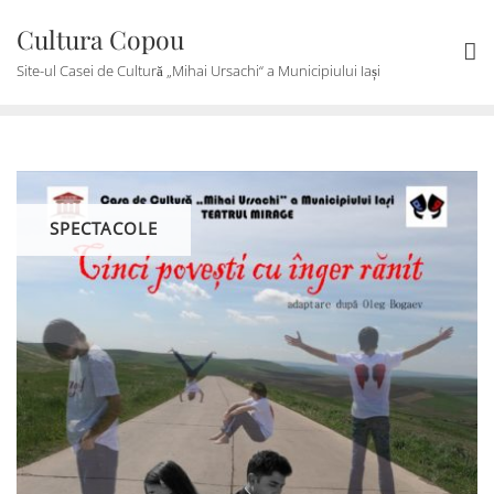
Skip
Cultura Copou
to
content
Site-ul Casei de Cultură „Mihai Ursachi“ a Municipiului Iași
SPECTACOLE