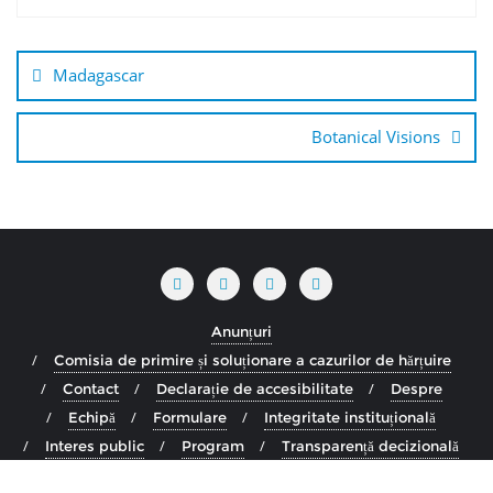
Navigare
în
Madagascar
articole
Botanical Visions
Anunțuri
Comisia de primire și soluționare a cazurilor de hărțuire
Contact
Declarație de accesibilitate
Despre
Echipă
Formulare
Integritate instituțională
Interes public
Program
Transparență decizională
Copyright ©2026 Cultura Copou . All rights reserved.
Powered