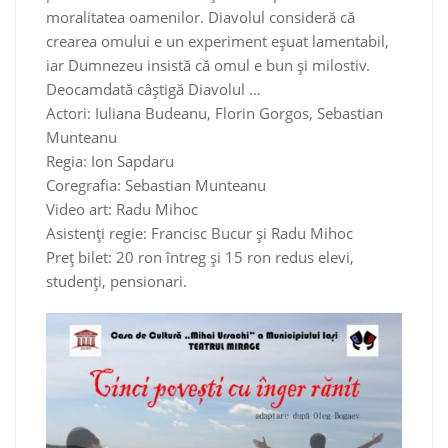
moralitatea oamenilor. Diavolul consideră că
crearea omului e un experiment eșuat lamentabil,
iar Dumnezeu insistă că omul e bun și milostiv.
Deocamdată câștigă Diavolul …
Actori: Iuliana Budeanu, Florin Gorgos, Sebastian
Munteanu
Regia: Ion Sapdaru
Coregrafia: Sebastian Munteanu
Video art: Radu Mihoc
Asistenți regie: Francisc Bucur și Radu Mihoc
Preț bilet: 20 ron întreg și 15 ron redus elevi,
studenți, pensionari.