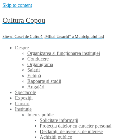
Skip to content
Cultura Copou
Site-ul Casei de Cultură „Mihai Ursachi“ a Municipiului Iași
Despre
Organizarea și funcționarea instituției
Conducere
Organigrama
Salarii
Echipă
Rapoarte și studii
Angajări
Spectacole
Expoziţii
Cursuri
Instituție
Interes public
Solicitare informații
Protecția datelor cu caracter personal
Declarații de avere și de interese
Achiziții publice