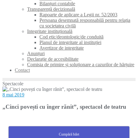
Bilanțuri contabile
Transparență decizională
Rapoarte de aplicare a Legii nr. 52/2003
Persoana desemnată responsabilă pentru relația
cu societatea civilă
Integritate instituțională
Cod etic/deontologic/de conduită
Planul de integritate al instituției
Avertizor de integritate
Anunțuri
Declarație de accesibilitate
Comisia de primire și soluționare a cazurilor de hărțuire
Contact
Spectacole
8 mai 2019
„Cinci povești cu înger rănit”, spectacol de teatru
Cumpără bilet