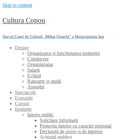
Skip to content
Cultura Copou
Site-ul Casei de Cultură „Mihai Ursachi“ a Municipiului Iași
Despre
Organizarea și funcționarea instituției
Conducere
Organigrama
Salarii
Echipă
Rapoarte și studii
Angajări
Spectacole
Expoziţii
Cursuri
Instituție
Interes public
Solicitare informații
Protecția datelor cu caracter personal
Declarații de avere și de interese
Achiziții publice