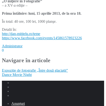
„O iniţiere în Fotografie”
– a XV-a ediţie –
Prima întâlnire: luni, 15 aprilie 2013, de la ora 18.
În total: 40 ore, 100 lei, 1000 planşe.
Detalii în:
http://dan-mititelu.ro/teme
https://www.facebook.com/
events/145861578923226
Administrator
0
Navigare în articole
Expoziţie de fotografie „Între două glaciaţii”
Dance Movie Night
Anunțuri