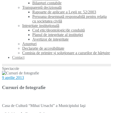
Bilanțuri contabile
Transparență decizională
Rapoarte de aplicare a Legii nr. 52/2003
Persoana desemnată responsabilă pentru relația
cu societatea civilă
Integritate instituțională
Cod etic/deontologic/de conduită
Planul de integritate al instituției
Avertizor de integritate
Anunțuri
Declarație de accesibilitate
Comisia de primire și soluționare a cazurilor de hărțuire
Contact
Spectacole
9 aprilie 2013
Cursuri de fotografie
Casa de Cultură “Mihai Ursachi” a Municipiului Iaşi