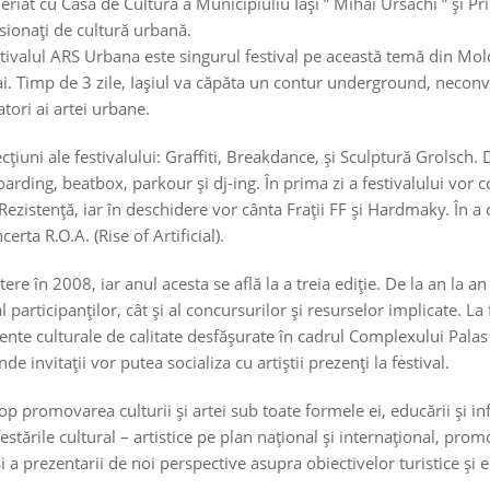
riat cu Casa de Cultură a Municipiuliu Iași ” Mihai Ursachi ” și Pr
ionaţi de cultură urbană.
Festivalul ARS Urbana este singurul festival pe această temă din Mol
i. Timp de 3 zile, Iaşiul va căpăta un contur underground, necon
atori ai artei urbane.
secţiuni ale festivalului: Graffiti, Breakdance, şi Sculptură Grolsch.
oarding, beatbox, parkour și dj-ing. În prima zi a festivalului vo
zistență, iar în deschidere vor cânta Frații FF și Hardmaky. În a d
rta R.O.A. (Rise of Artificial).
ere în 2008, iar anul acesta se află la a treia ediție. De la an la an
 participanților, cât și al concursurilor și resurselor implicate. La 
e culturale de calitate desfăşurate în cadrul Complexului Palas
de invitaţii vor putea socializa cu artiştii prezenţi la festival.
p promovarea culturii și artei sub toate formele ei, educării și in
stările cultural – artistice pe plan național și internațional, promo
 a prezentarii de noi perspective asupra obiectivelor turistice și 