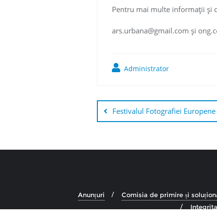
Pentru mai multe informaţii și d
ars.urbana@gmail.com și ong.
Administrator
Navigare
în
Festivalul Fotografiei Europene e
articole
Anunțuri
Comisia de primire și soluționa
Integrita