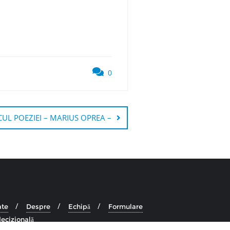
0
UL POEZIEI – MARIUS OPREA –
ate
Despre
Echipă
Formulare
ecizională