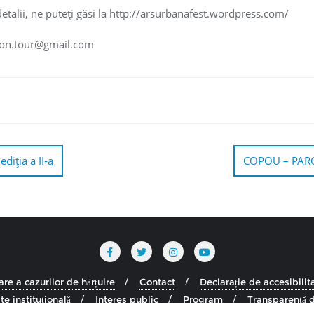
etalii, ne puteţi găsi la http://arsurbanafest.wordpress.com/
con.tour@gmail.com
diția a II-a
COPOU – PARC
re a cazurilor de hărțuire
Contact
Declarație de accesibilit
te instituțională
Interes public
Program
Transparență d