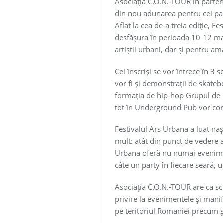
Asociația C.O.N.-TOUR în partene
din nou adunarea pentru cei pas
Aflat la cea de-a treia ediţie, 
desfășura în perioada 10-12 ma
artiştii urbani, dar şi pentru am
Cei înscrişi se vor întrece în 3 
vor fi și demonstrații de skateb
formația de hip-hop Grupul de Re
tot în Underground Pub vor conce
Festivalul Ars Urbana a luat nașt
mult: atât din punct de vedere al
Urbana oferă nu numai eveniment
câte un party în fiecare seară, un
Asociația C.O.N.-TOUR are ca sco
privire la evenimentele și manife
pe teritoriul Romaniei precum și