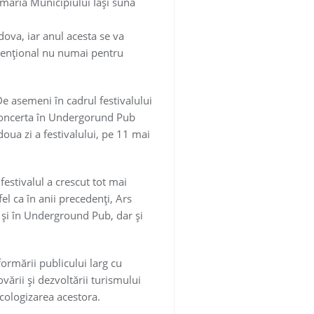
imăria Municipiului Iași sună
dova, iar anul acesta se va
venţional nu numai pentru
 De asemeni în cadrul festivalului
r concerta în Undergorund Pub
oua zi a festivalului, pe 11 mai
 festivalul a crescut tot mai
fel ca în anii precedenţi, Ars
 şi în Underground Pub, dar şi
formării publicului larg cu
vării și dezvoltării turismului
ecologizarea acestora.