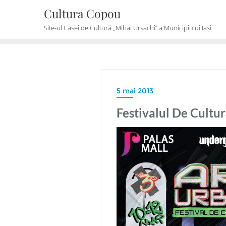
Skip
Cultura Copou
to
Site-ul Casei de Cultură „Mihai Ursachi“ a Municipiului Iași
content
5 mai 2013
Festivalul De Cultu