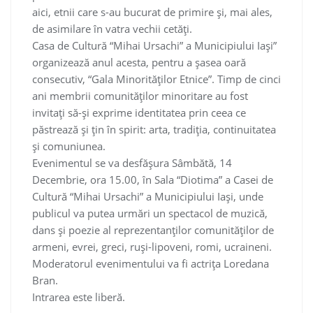
aici, etnii care s-au bucurat de primire și, mai ales,
de asimilare în vatra vechii cetăți.
Casa de Cultură “Mihai Ursachi” a Municipiului Iași”
organizează anul acesta, pentru a șasea oară
consecutiv, “Gala Minorităților Etnice”. Timp de cinci
ani membrii comunităților minoritare au fost
invitați să-și exprime identitatea prin ceea ce
păstrează și țin în spirit: arta, tradiția, continuitatea
și comuniunea.
Evenimentul se va desfășura Sâmbătă, 14
Decembrie, ora 15.00, în Sala “Diotima” a Casei de
Cultură “Mihai Ursachi” a Municipiului Iași, unde
publicul va putea urmări un spectacol de muzică,
dans și poezie al reprezentanților comunităților de
armeni, evrei, greci, ruși-lipoveni, romi, ucraineni.
Moderatorul evenimentului va fi actrița Loredana
Bran.
Intrarea este liberă.