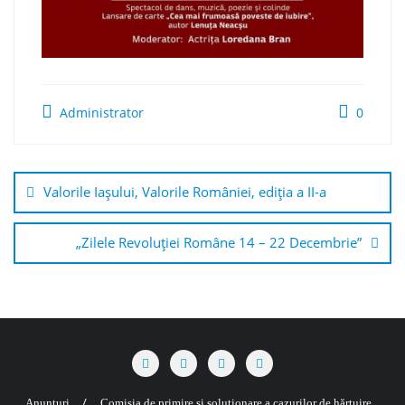
Administrator
0
Navigare
în
Valorile Iașului, Valorile României, ediția a II-a
articole
„Zilele Revoluţiei Române 14 – 22 Decembrie”
Anunțuri
Comisia de primire și soluționare a cazurilor de hărțuire