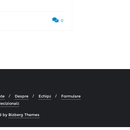
0
ate
Despre
Echipă
Formulare
ecizională
d by
Bizberg Themes