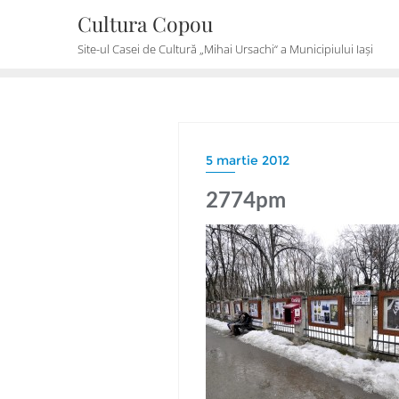
Skip
Cultura Copou
to
Site-ul Casei de Cultură „Mihai Ursachi“ a Municipiului Iași
content
5 martie 2012
2774pm