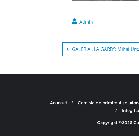
Admin
Navigare
în
GALERIA „LA GARD”: Mihai Urs
articole
Anunțuri
Comisia de primire și soluționa
Integrita
Copyright ©2026 Cul