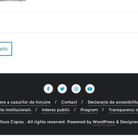
achi
re a cazurilor de hărțuire
Contact
Declarație de accesibilit
te instituțională
Interes public
Program
Transparență d
tura Copou . All rights reserved.
Powered by
WordPress
&
Designe