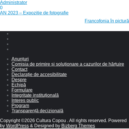
Administrator
0
Navigare
AN 2023 – Expozitie de fotografie
în
Francofonia în pictură
articole
Anunțuri
Comisia de primire și soluționare a cazurilor de hărțuire
Contact
Declarație de accesibilitate
Despre
Echipă
Formulare
Integritate instituțională
Interes public
Program
Transparență decizională
Copyright ©2026 Cultura Copou . All rights reserved.
Powered
by
WordPress
&
Designed by
Bizberg Themes