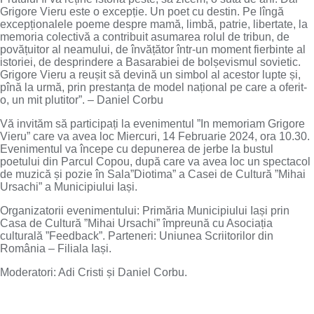
Grigore Vieru este o excepție. Un poet cu destin. Pe lîngă
excepționalele poeme despre mamă, limbă, patrie, libertate, la
memoria colectivă a contribuit asumarea rolul de tribun, de
povățuitor al neamului, de învățător într-un moment fierbinte al
istoriei, de desprindere a Basarabiei de bolșevismul
sovietic.
Grigore Vieru a reușit să devină un simbol al acestor lupte și,
pînă la urmă, prin prestanța de model național pe care a oferit-
o, un mit plutitor”. – Daniel Corbu
Vă invităm să participați la evenimentul ”In memoriam Grigore
Vieru” care va avea loc Miercuri, 14 Februarie 2024, ora 10.30.
Evenimentul va începe cu depunerea de jerbe la bustul
poetului din Parcul Copou, după care va avea loc un spectacol
de muzică și pozie în Sala”Diotima” a Casei de Cultură ”Mihai
Ursachi” a Municipiului Iași.
Organizatorii evenimentului: Primăria Municipiului Iași prin
Casa de Cultură ”Mihai Ursachi” împreună cu Asociația
culturală ”Feedback”. Parteneri: Uniunea Scriitorilor din
România – Filiala Iași.
Moderatori: Adi Cristi și Daniel Corbu.