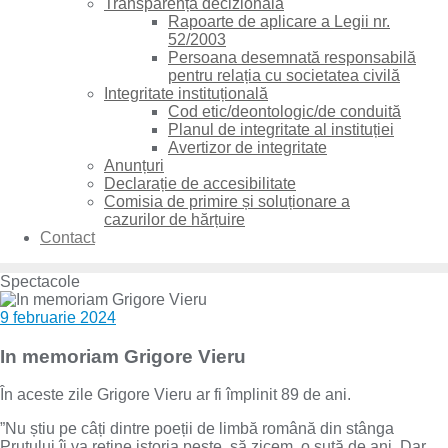
Transparență decizională
Rapoarte de aplicare a Legii nr.
52/2003
Persoana desemnată responsabilă
pentru relația cu societatea civilă
Integritate instituțională
Cod etic/deontologic/de conduită
Planul de integritate al instituției
Avertizor de integritate
Anunțuri
Declarație de accesibilitate
Comisia de primire și soluționare a
cazurilor de hărțuire
Contact
Spectacole
9 februarie 2024
In memoriam Grigore Vieru
În aceste zile Grigore Vieru ar fi împlinit 89 de ani.
”Nu știu pe câți dintre poeții de limbă română din stânga
Prutului îi va reține istoria peste, să zicem, o sută de ani. Dar