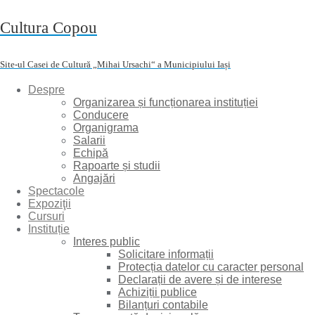
Skip
Cultura Copou
to
content
Site-ul Casei de Cultură „Mihai Ursachi“ a Municipiului Iași
Despre
Organizarea și funcționarea instituției
Conducere
Organigrama
Salarii
Echipă
Rapoarte și studii
Angajări
Spectacole
Expoziţii
Cursuri
Instituție
Interes public
Solicitare informații
Protecția datelor cu caracter personal
Declarații de avere și de interese
Achiziții publice
Bilanțuri contabile