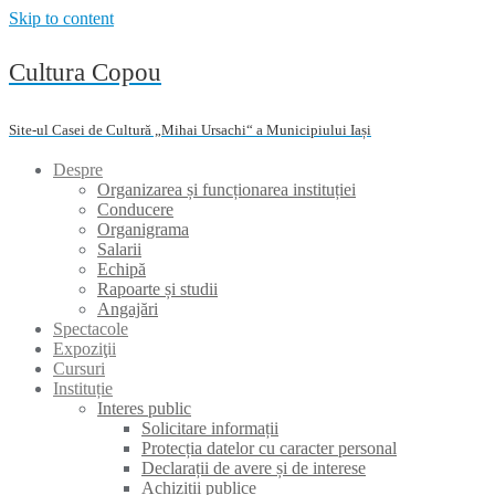
Skip to content
Cultura Copou
Site-ul Casei de Cultură „Mihai Ursachi“ a Municipiului Iași
Despre
Organizarea și funcționarea instituției
Conducere
Organigrama
Salarii
Echipă
Rapoarte și studii
Angajări
Spectacole
Expoziţii
Cursuri
Instituție
Interes public
Solicitare informații
Protecția datelor cu caracter personal
Declarații de avere și de interese
Achiziții publice