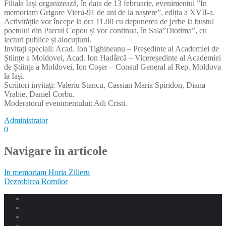
Filiala Iași organizează, în data de 13 februarie, evenimentul ”In
memoriam Grigore Vieru-91 de ani de la naștere”, ediția a XVII-a.
Activitățile vor începe la ora 11.00 cu depunerea de jerbe la bustul
poetului din Parcul Copou și vor continua, în Sala”Diotima”, cu
lecturi publice și alocuțiuni.
Invitați speciali: Acad. Ion Tighineanu – Președinte al Academiei de
Științe a Moldovei, Acad. Ion Hadârcă – Vicereședinte al Academiei
de Științe a Moldovei, Ion Coșer – Consul General al Rep. Moldova
la Iași.
Scriitori invitați: Valeriu Stancu, Cassian Maria Spiridon, Diana
Vrabie, Daniel Corbu.
Moderatorul evenimentului: Adi Cristi.
Administrator
0
Navigare în articole
In memoriam Horia Zilieru
Dezrobirea Romilor