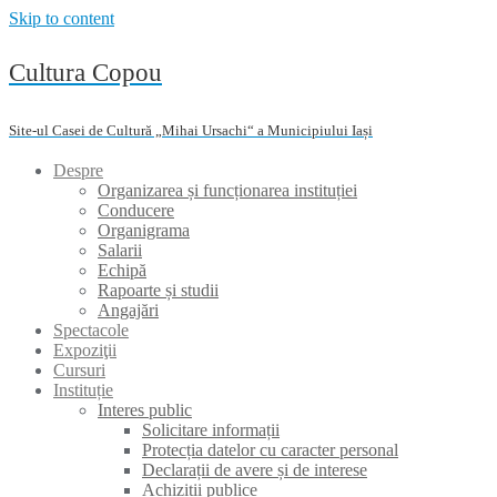
Skip to content
Cultura Copou
Site-ul Casei de Cultură „Mihai Ursachi“ a Municipiului Iași
Despre
Organizarea și funcționarea instituției
Conducere
Organigrama
Salarii
Echipă
Rapoarte și studii
Angajări
Spectacole
Expoziţii
Cursuri
Instituție
Interes public
Solicitare informații
Protecția datelor cu caracter personal
Declarații de avere și de interese
Achiziții publice