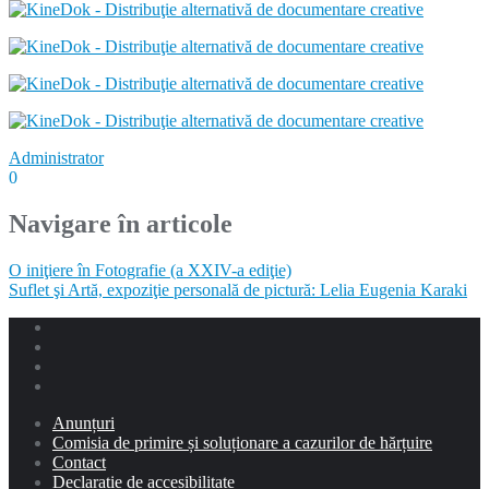
Administrator
0
Navigare în articole
O iniţiere în Fotografie (a XXIV-a ediţie)
Suflet şi Artă, expoziţie personală de pictură: Lelia Eugenia Karaki
Anunțuri
Comisia de primire și soluționare a cazurilor de hărțuire
Contact
Declarație de accesibilitate