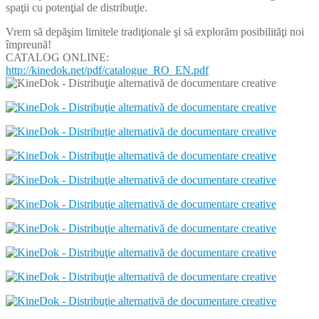
spaţii cu potenţial de distribuţie.
Vrem să depăşim limitele tradiţionale şi să explorăm posibilităţi noi
împreună!
CATALOG ONLINE:
http://kinedok.net/pdf/catalogue_RO_EN.pdf