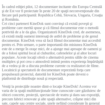
În cadrul ediţiei pilot, 12 documentare incitante din Europa Centrală
şi de Est vor fi proiectate în peste 20 de spaţii neconvenţionale din
fiecare ţară participantă: Republica Cehă, Slovacia, Ungaria, Croaţia
şi România.
Cei cinci parteneri KineDok sunt convinşi că există poveşti şi
probleme care merită spuse şi că filmul documentar este o metodă
potrivită de a le da glas. Organizatorii KineDok cred, de asemenea,
că există mulţi oameni interesaţi de astfel de probleme şi de genul
documentar. KineDok vrea să facă filmul documentar mai accesibil
pentru ei. Prin urmare, o parte importantă din misiunea KineDok
este de a merge în oraşe mici, de a ajunge mai aproape de oameni şi
de a folosi spiritul local al cluburilor, cafenelelor şi al altor locuri
populare. Aceste locaţii oferă o alternativă pentru sălile de cinema
multiplex şi pot crea o atmosferă intimă pentru experienţa împărtăşită
de a vedea şi de a discuta probleme curente cu realizatori de filme.
Localnicii şi spectatorii de documentare reprezintă forţa care
propulsează proiectul, datorită lor KineDok poate deveni o
platformă de distribuţie nouă şi respectată.
Veniţi la proiecţiile noastre dintr-o locaţie KineDok! Acestea vor
varia de la spaţii multifuncţionale bine cunoscute care găzduiesc de
obicei concerte, proiecții, spectacole de teatru şi dans sau expoziţii,
precum fabrici renovate şi alte spaţii alternative, crâşme mici din
sate, capele sau centre sociale, unele nefiind considerate în general