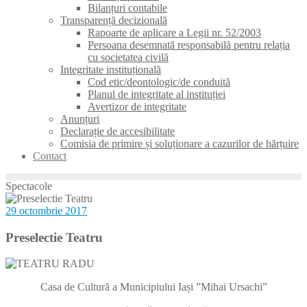
Bilanțuri contabile
Transparență decizională
Rapoarte de aplicare a Legii nr. 52/2003
Persoana desemnată responsabilă pentru relația
cu societatea civilă
Integritate instituțională
Cod etic/deontologic/de conduită
Planul de integritate al instituției
Avertizor de integritate
Anunțuri
Declarație de accesibilitate
Comisia de primire și soluționare a cazurilor de hărțuire
Contact
Spectacole
29 octombrie 2017
Preselectie Teatru
Casa de Cultură a Municipiului Iași ”Mihai Ursachi”