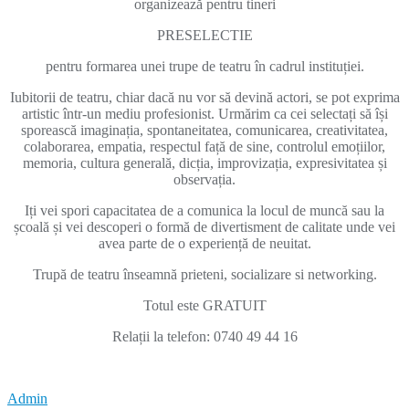
organizează pentru tineri
PRESELECTIE
pentru formarea unei trupe de teatru în cadrul instituției.
Iubitorii de teatru, chiar dacă nu vor să devină actori, se pot exprima
artistic într-un mediu profesionist. Urmărim ca cei selectați să își
sporească imaginația, spontaneitatea, comunicarea, creativitatea,
colaborarea, empatia, respectul față de sine, controlul emoțiilor,
memoria, cultura generală, dicția, improvizația, expresivitatea și
observația.
Iți vei spori capacitatea de a comunica la locul de muncă sau la
școală și vei descoperi o formă de divertisment de calitate unde vei
avea parte de o experiență de neuitat.
Trupă de teatru înseamnă prieteni, socializare si networking.
Totul este GRATUIT
Relații la telefon: 0740 49 44 16
Admin