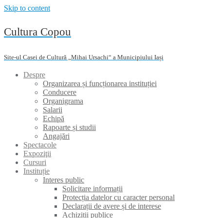
Skip to content
Cultura Copou
Site-ul Casei de Cultură „Mihai Ursachi“ a Municipiului Iași
Despre
Organizarea și funcționarea instituției
Conducere
Organigrama
Salarii
Echipă
Rapoarte și studii
Angajări
Spectacole
Expoziţii
Cursuri
Instituție
Interes public
Solicitare informații
Protecția datelor cu caracter personal
Declarații de avere și de interese
Achiziții publice