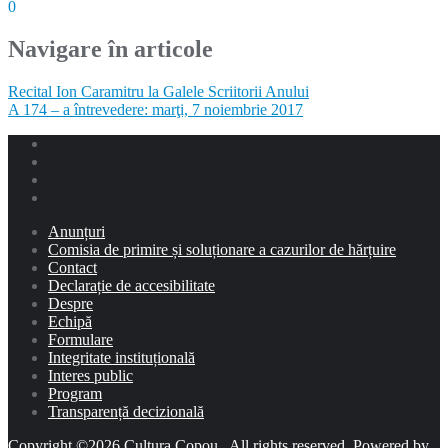
0
Navigare în articole
Recital Ion Caramitru la Galele Scriitorii Anului
A 174 – a întrevedere: marţi, 7 noiembrie 2017
Anunțuri
Comisia de primire și soluționare a cazurilor de hărțuire
Contact
Declarație de accesibilitate
Despre
Echipă
Formulare
Integritate instituțională
Interes public
Program
Transparență decizională
Copyright ©2026 Cultura Copou . All rights reserved.
Powered by