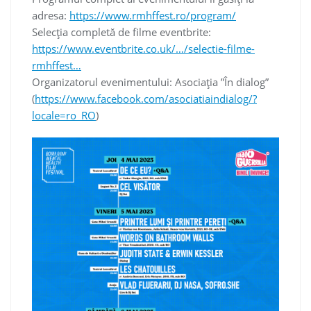
adresa:
https://www.rmhffest.ro/program/
Selecția completă de filme eventbrite:
https://www.eventbrite.co.uk/…/selectie-filme-
rmhffest…
Organizatorul evenimentului: Asociația ”În dialog”
(
https://www.facebook.com/asociatiaindialog/?
locale=ro_RO
)