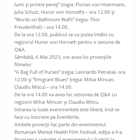
lumi și printre pereți” (regia: Florian von Hoermann,
Julia Schulz, Hunor von Horvath) – ora 12.00 și
”Words on Bathroom Walls” (regia: Thor
Freudenthal) – ora 14.00.
De la ora 12.00, publicul se va putea întâlni cu
regizorul Hunor von Horvath pentru o sesiune de
Q&A.
Sâmbătă, 6 Mai 2023, vor avea loc proiecțiile
filmelor:
”A Bag Full of Purses” (regia: Leonardo Petralia)- ora
12.00 și ”Emigrant Blues” (regia: Mihai Mincan,
Claudiu Mitcu) – ora 14.00.
De la ora 14.00 va avea loc sesiunea de Q&A cu
regizorii Mihai Mincan și Claudiu Mitcu.
Intrarea la toate evenimentele este liberă, însă se
face cu înscriere pe Eventbrite.
Ambele proiecții fac parte din evenimentul
Romanian Mental Health Film Festival, ediția a II-a.
Programul complet al evenimentului îl găsiți la