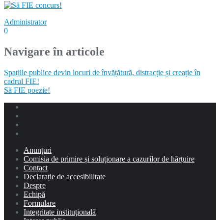
Administrator
0
Navigare în articole
Spațiile publice devin locuri de învățătură, distracție și creație în
cadrul FIE!
Să FIE poezie!
Anunțuri
Comisia de primire și soluționare a cazurilor de hărțuire
Contact
Declarație de accesibilitate
Despre
Echipă
Formulare
Integritate instituțională