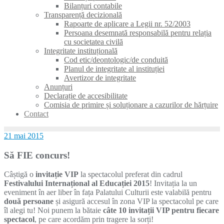
Bilanțuri contabile
Transparență decizională
Rapoarte de aplicare a Legii nr. 52/2003
Persoana desemnată responsabilă pentru relația
cu societatea civilă
Integritate instituțională
Cod etic/deontologic/de conduită
Planul de integritate al instituției
Avertizor de integritate
Anunțuri
Declarație de accesibilitate
Comisia de primire și soluționare a cazurilor de hărțuire
Contact
21 mai 2015
Să FIE concurs!
Câștigă o
invitație VIP
la spectacolul preferat din cadrul
Festivalului Internațional al Educației 2015
! Invitația la un
eveniment în aer liber în fața Palatului Culturii este valabilă pentru
două persoane
și asigură accesul în zona VIP la spectacolul pe care
îl alegi tu! Noi punem la bătaie
câte 10 invitații VIP pentru fiecare
spectacol
, pe care acordăm prin tragere la sorți!