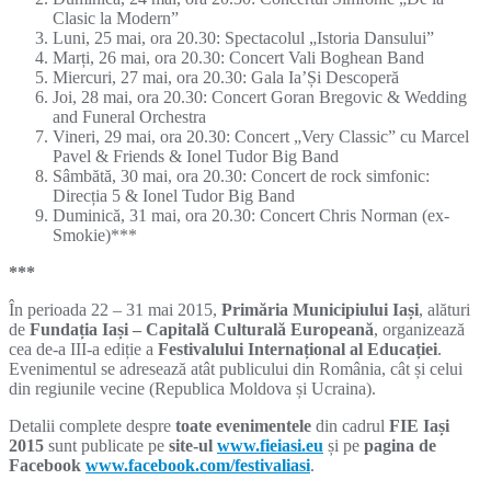
Clasic la Modern”
Luni, 25 mai, ora 20.30: Spectacolul „Istoria Dansului”
Marți, 26 mai, ora 20.30: Concert Vali Boghean Band
Miercuri, 27 mai, ora 20.30: Gala Ia’Și Descoperă
Joi, 28 mai, ora 20.30: Concert Goran Bregovic & Wedding
and Funeral Orchestra
Vineri, 29 mai, ora 20.30: Concert „Very Classic” cu Marcel
Pavel & Friends & Ionel Tudor Big Band
Sâmbătă, 30 mai, ora 20.30: Concert de rock simfonic:
Direcția 5 & Ionel Tudor Big Band
Duminică, 31 mai, ora 20.30: Concert Chris Norman (ex-
Smokie)***
***
În perioada 22 – 31 mai 2015,
Primăria Municipiului Iași
, alături
de
Fundația Iași – Capitală Culturală Europeană
, organizează
cea de-a III-a ediție a
Festivalului Internațional al Educației
.
Evenimentul se adresează atât publicului din România, cât și celui
din regiunile vecine (Republica Moldova și Ucraina).
Detalii complete despre
toate evenimentele
din cadrul
FIE Iași
2015
sunt publicate pe
site-ul
www.fieiasi.eu
și pe
pagina de
Facebook
www.facebook.com/festivaliasi
.