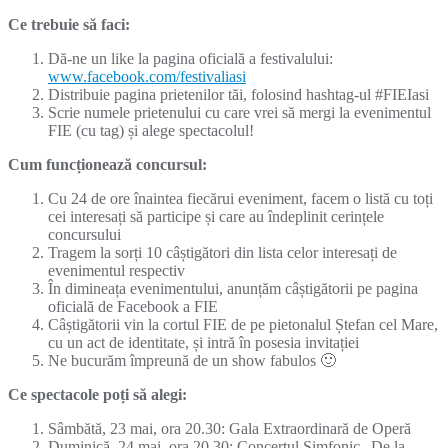
Ce trebuie să faci:
Dă-ne un like la pagina oficială a festivalului:
www.facebook.com/festivaliasi
Distribuie pagina prietenilor tăi, folosind hashtag-ul #FIEIasi
Scrie numele prietenului cu care vrei să mergi la evenimentul
FIE (cu tag) și alege spectacolul!
Cum funcționează concursul:
Cu 24 de ore înaintea fiecărui eveniment, facem o listă cu toți
cei interesați să participe și care au îndeplinit cerințele
concursului
Tragem la sorți 10 câștigători din lista celor interesați de
evenimentul respectiv
În dimineața evenimentului, anunțăm câștigătorii pe pagina
oficială de Facebook a FIE
Câștigătorii vin la cortul FIE de pe pietonalul Ștefan cel Mare,
cu un act de identitate, și intră în posesia invitației
Ne bucurăm împreună de un show fabulos 🙂
Ce spectacole poți să alegi:
Sâmbătă, 23 mai, ora 20.30: Gala Extraordinară de Operă
Duminică, 24 mai, ora 20.30: Concertul Simfonic „De la