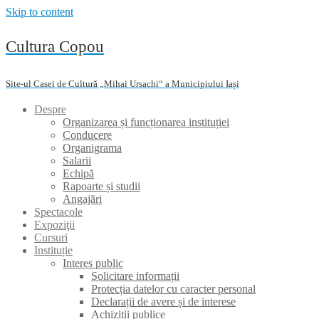
Skip to content
Cultura Copou
Site-ul Casei de Cultură „Mihai Ursachi“ a Municipiului Iași
Despre
Organizarea și funcționarea instituției
Conducere
Organigrama
Salarii
Echipă
Rapoarte și studii
Angajări
Spectacole
Expoziţii
Cursuri
Instituție
Interes public
Solicitare informații
Protecția datelor cu caracter personal
Declarații de avere și de interese
Achiziții publice