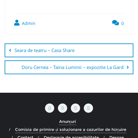
Admin
0
Navigare
în
Seara de teatru – Casa Share
articole
Doru Cernea – Taina Luminii – expozitie La Gard
Anunțuri
Comisia de primire și soluționare a cazurilor de hărțuire
Contact
Declarație de accesibilitate
Despre