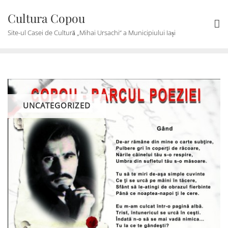
Skip
Cultura Copou
to
content
Site-ul Casei de Cultură „Mihai Ursachi“ a Municipiului Iași
UNCATEGORIZED