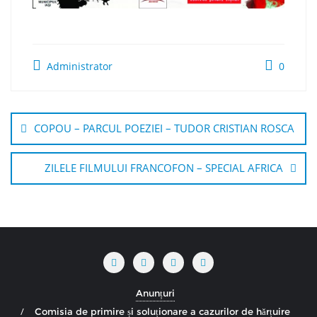
Administrator
0
Navigare
în
COPOU – PARCUL POEZIEI – TUDOR CRISTIAN ROSCA
articole
ZILELE FILMULUI FRANCOFON – SPECIAL AFRICA
Anunțuri
Comisia de primire și soluționare a cazurilor de hărțuire