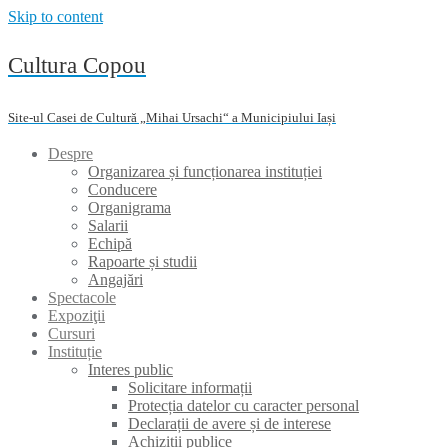
Skip to content
Cultura Copou
Site-ul Casei de Cultură „Mihai Ursachi“ a Municipiului Iași
Despre
Organizarea și funcționarea instituției
Conducere
Organigrama
Salarii
Echipă
Rapoarte și studii
Angajări
Spectacole
Expoziţii
Cursuri
Instituție
Interes public
Solicitare informații
Protecția datelor cu caracter personal
Declarații de avere și de interese
Achiziții publice