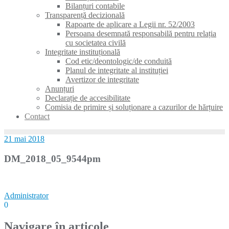
Bilanțuri contabile
Transparență decizională
Rapoarte de aplicare a Legii nr. 52/2003
Persoana desemnată responsabilă pentru relația
cu societatea civilă
Integritate instituțională
Cod etic/deontologic/de conduită
Planul de integritate al instituției
Avertizor de integritate
Anunțuri
Declarație de accesibilitate
Comisia de primire și soluționare a cazurilor de hărțuire
Contact
21 mai 2018
DM_2018_05_9544pm
Administrator
0
Navigare în articole