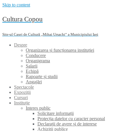
Skip to content
Cultura Copou
Site-ul Casei de Cultură „Mihai Ursachi“ a Municipiului Iași
Despre
Organizarea și funcționarea instituției
Conducere
Organigrama
Salarii
Echipă
Rapoarte și studii
Angajări
Spectacole
Expoziţii
Cursuri
Instituție
Interes public
Solicitare informații
Protecția datelor cu caracter personal
Declarații de avere și de interese
Achiziții publice