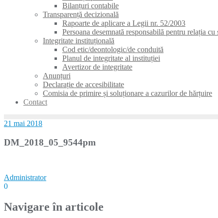
Bilanțuri contabile
Transparență decizională
Rapoarte de aplicare a Legii nr. 52/2003
Persoana desemnată responsabilă pentru relația cu s
Integritate instituțională
Cod etic/deontologic/de conduită
Planul de integritate al instituției
Avertizor de integritate
Anunțuri
Declarație de accesibilitate
Comisia de primire și soluționare a cazurilor de hărțuire
Contact
21 mai 2018
DM_2018_05_9544pm
Administrator
0
Navigare în articole