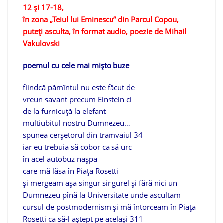
12 şi 17-18,
în zona „Teiul lui Eminescu” din Parcul Copou,
puteţi asculta, în format audio, poezie de Mihail
Vakulovski
poemul cu cele mai mişto buze
fiindcă pămîntul nu este făcut de
vreun savant precum Einstein ci
de la furnicuţă la elefant
multiubitul nostru Dumnezeu…
spunea cerşetorul din tramvaiul 34
iar eu trebuia să cobor ca să urc
în acel autobuz naşpa
care mă lăsa în Piaţa Rosetti
şi mergeam aşa singur singurel şi fără nici un
Dumnezeu pînă la Universitate unde ascultam
cursul de postmodernism şi mă întorceam în Piaţa
Rosetti ca să-l aştept pe acelaşi 311