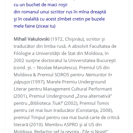
cu un buchet de maci roşii
din romanul unui scriitor rus în mîna dreaptă
şi în cealaltă cu acest zîmbet cretin pe buzele
mele faine (ziceai tu)
Mihail Vakulovski
(1972, Chişinău), scriitor şi
traducător din limba rusă. A absolvit Facultatea de
Filologie a Universităţii de Stat din Moldova, în
2002 susţine doctoratul la Universitatea Bucureşti
(cond. şt. – Nicolae Manolescu). Premiul US din
Moldova & Premiul SOROS pentru
Nemuritor în
păpuşoi
(1997), Marele Premiu Underground
Literar pentru Management Cultural Performant
(2001), Premiul Underground „Zona alternativă”
pentru „Biblioteca
Tiuk!
” (2002), Premiul Tomis
pentru cel mai bun traducător (Constanţa, 2008),
premiul Timpul pentru cea mai bună carte de critică
literară (2010). Membru ASPRO şi al US din
Moldova. Redactor şef la revista „Zile şi Nopţi”