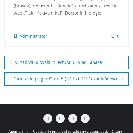
(Braşov), redactor la „Sunete” şi realizator al revistei
web „Tiuk!” (k-avem kef). Doctor în filologie.
Administrator
0
Navigare
în
Mihail Vakulovski în lectura lui Vlad Tănase
articole
„Gazeta de pe gard”, nr. 5 (17)/ 2011: Cezar Ivănescu
Anunțuri
Comisia de primire și soluționare a cazurilor de hărțuire