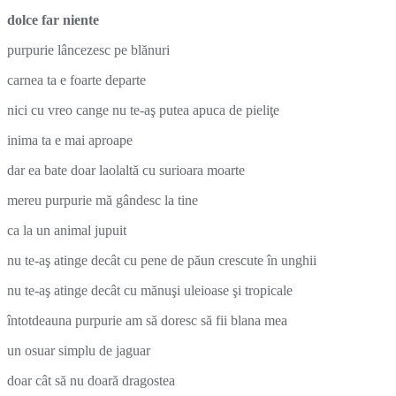
dolce far niente
purpurie lâncezesc pe blănuri
carnea ta e foarte departe
nici cu vreo cange nu te-aş putea apuca de pieliţe
inima ta e mai aproape
dar ea bate doar laolaltă cu surioara moarte
mereu purpurie mă gândesc la tine
ca la un animal jupuit
nu te-aş atinge decât cu pene de păun crescute în unghii
nu te-aş atinge decât cu mănuşi uleioase şi tropicale
întotdeauna purpurie am să doresc să fii blana mea
un osuar simplu de jaguar
doar cât să nu doară dragostea