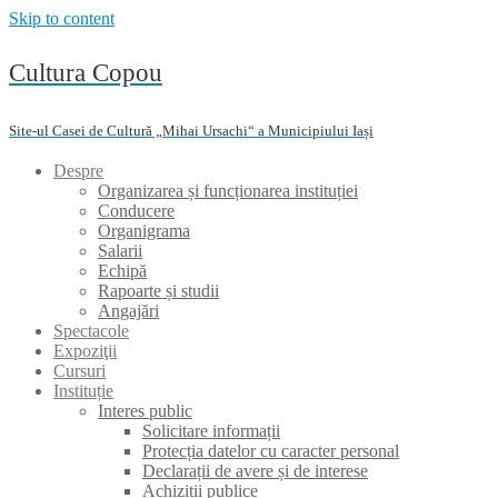
Skip to content
Cultura Copou
Site-ul Casei de Cultură „Mihai Ursachi“ a Municipiului Iași
Despre
Organizarea și funcționarea instituției
Conducere
Organigrama
Salarii
Echipă
Rapoarte și studii
Angajări
Spectacole
Expoziţii
Cursuri
Instituție
Interes public
Solicitare informații
Protecția datelor cu caracter personal
Declarații de avere și de interese
Achiziții publice