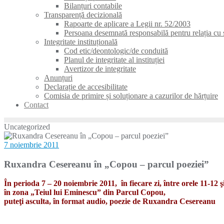
Bilanțuri contabile
Transparență decizională
Rapoarte de aplicare a Legii nr. 52/2003
Persoana desemnată responsabilă pentru relația cu s
Integritate instituțională
Cod etic/deontologic/de conduită
Planul de integritate al instituției
Avertizor de integritate
Anunțuri
Declarație de accesibilitate
Comisia de primire și soluționare a cazurilor de hărțuire
Contact
Uncategorized
7 noiembrie 2011
Ruxandra Cesereanu în „Copou – parcul poeziei”
În perioda 7 – 20 noiembrie 2011, în fiecare zi, între orele 11-12 ş
în zona „Teiul lui Eminescu” din Parcul Copou,
puteţi asculta, în format audio, poezie de Ruxandra Cesereanu