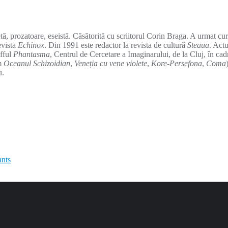
ă, prozatoare, eseistă. Căsătorită cu scriitorul Corin Braga. A urmat cursu
evista
Echinox
. Din 1991 este redactor la revista de cultură
Steaua
. Actu
afful
Phantasma
, Centrul de Cercetare a Imaginarului, de la Cluj, în cadr
im
Oceanul Schizoidian
,
Veneția cu vene violete
,
Kore-Persefona
,
Coma
u.
nts