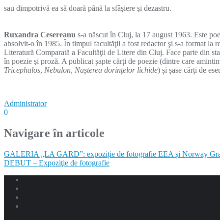
sau dimpotrivă ea să doară până la sfâşiere şi dezastru.
Ruxandra Cesereanu
s-a născut în Cluj, la 17 august 1963. Este poet
absolvit-o în 1985. În timpul facultăţii a fost redactor şi s-a format la r
Literatură Comparată a Facultăţii de Litere din Cluj. Face parte din st
în poezie şi proză. A publicat șapte cărți de poezie (dintre care amint
Tricephalos
,
Nebulon
,
Nașterea dorințelor lichide
) și șase cărți de ese
Administrator
0
Navigare în articole
GALERIA „LA GARD”: expoziție de fotografie EEA și Norway Gra
DEBUT – Expoziţie de fotografie