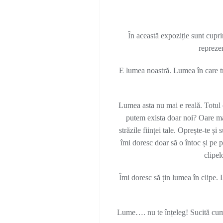
În această expoziție sunt
cupri
reprezen
E lumea noastră. Lumea în care tr
Lumea asta nu mai e reală. Totul e
putem exista doar noi? Oare ma
străzile ființei tale. Oprește-te ș
îmi doresc doar să o întoc și pe pa
clipel
Îmi doresc să țin lumea în clipe.
Lume…. nu te înțeleg! Sucită cum e