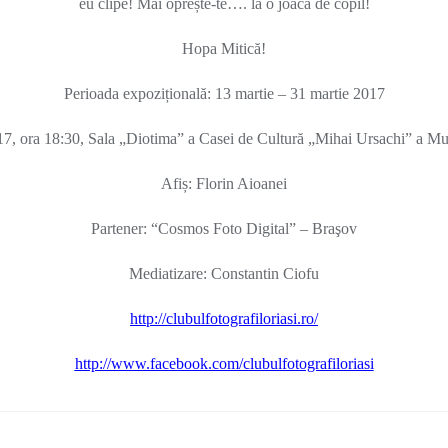
eu clipe! Mai oprește-te….
la o joacă de copil!
Hopa Mitică!
Perioada expozițională: 13 martie – 31 martie 2017
017, ora 18:30, Sala „Diotima” a Casei de Cultură „Mihai Ursachi” a Mu
Afiș: Florin Aioanei
Partener: “Cosmos Foto Digital” – Braşov
Mediatizare: Constantin Ciofu
http://clubulfotografiloriasi.ro/
http://www.facebook.com/clubulfotografiloriasi