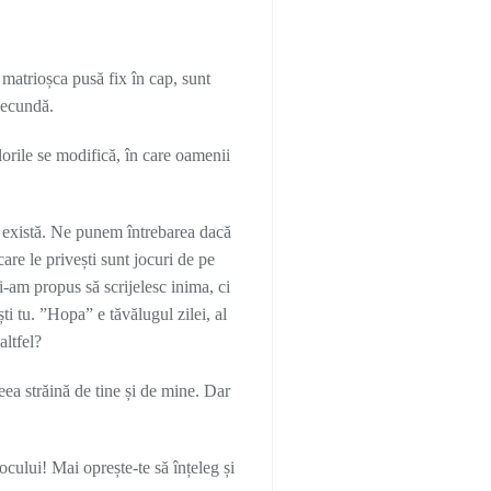
matrioșca pusă fix în cap, sunt
 secundă.
orile se modifică, în care oamenii
nt există. Ne punem întrebarea dacă
e le privești sunt jocuri de pe
mi-am propus să scrijelesc inima, ci
ști tu. ”Hopa” e tăvălugul zilei, al
altfel?
ea străină de tine și de mine. Dar
ocului!
Mai oprește-te să înțeleg și