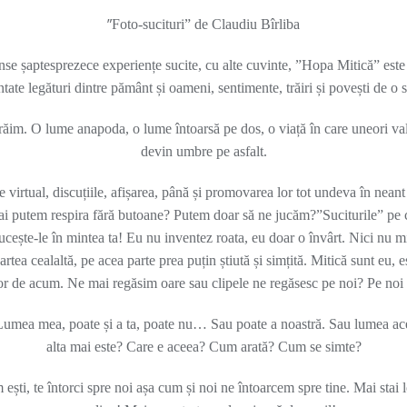
”
Foto-sucituri” de Claudiu Bîrliba
nse șaptesprezece experiențe sucite, cu alte cuvinte, ”Hopa Mitică” este 
tate legături dintre pământ și oameni, sentimente, trăiri și povești de o
ăim. O lume anapoda, o lume întoarsă pe dos, o viață în care uneori val
devin umbre pe asfalt.
 virtual, discuțiile, afișarea, până și promovarea lor tot undeva în nea
i putem respira fără butoane? Putem doar să ne jucăm?”Suciturile” pe car
i sucește-le în mintea ta! Eu nu inventez roata, eu doar o învârt. Nici nu 
rtea cealaltă, pe acea parte prea puțin știută și simțită. Mitică sunt eu, e
or de acum. Ne mai regăsim oare sau clipele ne regăsesc pe noi? Pe noi 
 Lumea mea, poate și a ta, poate nu… Sau poate a noastră. Sau lumea ace
alta mai este? Care e aceea? Cum arată? Cum se simte?
ști, te întorci spre noi așa cum și noi ne întoarcem spre tine. Mai stai l