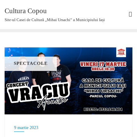
Skip
Cultura Copou
to
content
Site-ul Casei de Cultură „Mihai Ursachi“ a Municipiului Iași
SPECTACOLE
9 martie 2023