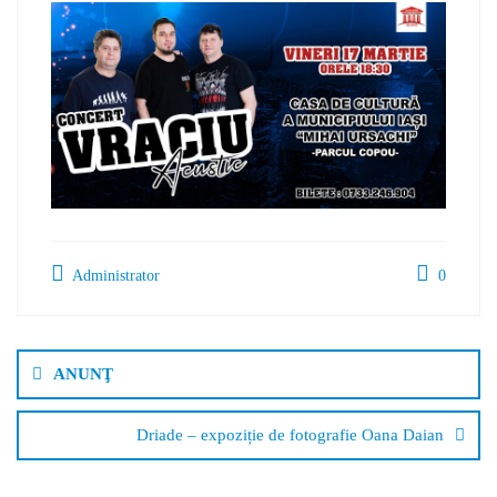
Administrator
0
Navigare
în
ANUNŢ
articole
Driade – expoziție de fotografie Oana Daian