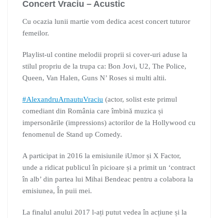
Concert Vraciu – Acustic
Cu ocazia lunii martie vom dedica acest concert tuturor
femeilor.
Playlist-ul contine melodii proprii si cover-uri aduse la
stilul propriu de la trupa ca: Bon Jovi, U2, The Police,
Queen, Van Halen, Guns N’ Roses si multi altii.
#AlexandruArnautuVraciu
(actor, solist este primul
comediant din România care îmbină muzica și
impersonările (impressions) actorilor de la Hollywood cu
fenomenul de Stand up Comedy.
A participat in 2016 la emisiunile iUmor și X Factor,
unde a ridicat
publicul în picioare și a primit un ‘contract
în alb’ din partea lui Mihai Bendeac pentru a colabora la
emisiunea, În puii mei.
La finalul anului 2017 l-ați putut vedea în acțiune și la