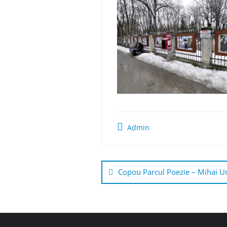
Admin
Navigare
în
Copou Parcul Poezie – Mihai U
articole