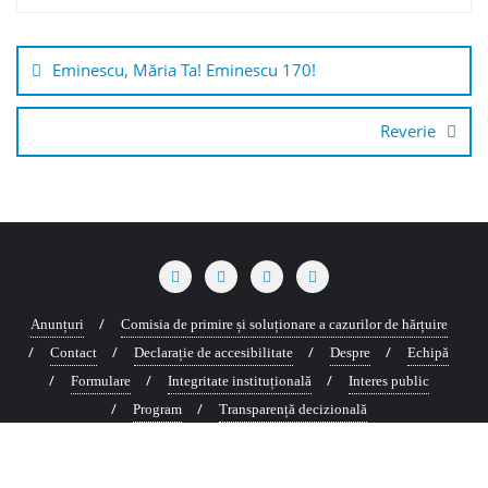
Navigare
în
Eminescu, Măria Ta! Eminescu 170!
articole
Reverie
Anunțuri
Comisia de primire și soluționare a cazurilor de hărțuire
Contact
Declarație de accesibilitate
Despre
Echipă
Formulare
Integritate instituțională
Interes public
Program
Transparență decizională
Copyright ©2026 Cultura Copou . All rights reserved.
Powered by
WordPress
&
Designed by
Bizberg Themes