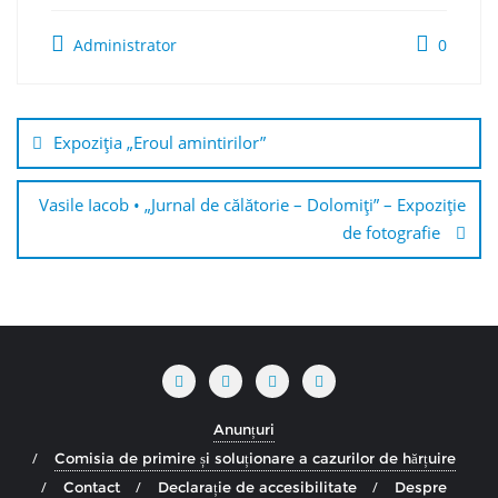
Administrator
0
Navigare
în
Expoziţia „Eroul amintirilor”
articole
Vasile Iacob • „Jurnal de călătorie – Dolomiţi” – Expoziţie
de fotografie
Anunțuri
Comisia de primire și soluționare a cazurilor de hărțuire
Contact
Declarație de accesibilitate
Despre