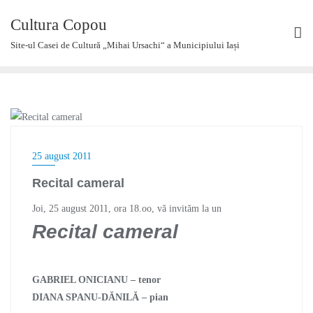
Skip
Cultura Copou
to
content
Site-ul Casei de Cultură „Mihai Ursachi“ a Municipiului Iași
UNCATEGORIZED
25 august 2011
Recital cameral
Joi, 25 august 2011, ora 18.oo, vă invităm la un
Recital cameral
GABRIEL ONICIANU – tenor
DIANA SPANU-DĂNILĂ – pian