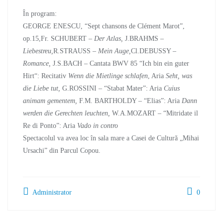
În program:
GEORGE ENESCU, “Sept chansons de Clément Marot”,
op.15,Fr. SCHUBERT –
Der Atlas,
J.BRAHMS –
Liebestreu,
R.STRAUSS –
Mein Auge,
Cl.DEBUSSY –
Romance,
J.S.BACH – Cantata BWV 85 “Ich bin ein guter
Hirt“: Recitativ
Wenn die Mietlinge schlafen
, Aria
Seht, was
die Liebe tut,
G.ROSSINI – “Stabat Mater”: Aria
Cuius
animam gementem,
F.M. BARTHOLDY – “Elias”: Aria
Dann
werden die Gerechten leuchten,
W.A.MOZART – “Mitridate il
Re di Ponto”: Aria
Vado in contro
Spectacolul va avea loc în sala mare a Casei de Cultură „Mihai
Ursachi” din Parcul Copou.
Administrator
0
Navigare