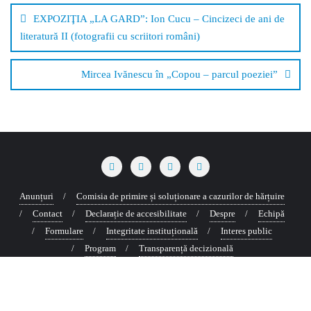
în
EXPOZIŢIA „LA GARD”: Ion Cucu – Cincizeci de ani de
articole
literatură II (fotografii cu scriitori români)
Mircea Ivănescu în „Copou – parcul poeziei”
Anunțuri
Comisia de primire și soluționare a cazurilor de hărțuire
Contact
Declarație de accesibilitate
Despre
Echipă
Formulare
Integritate instituțională
Interes public
Program
Transparență decizională
Copyright ©2026 Cultura Copou . All rights reserved.
Powered by
WordPress
&
Designed by
Bizberg Themes